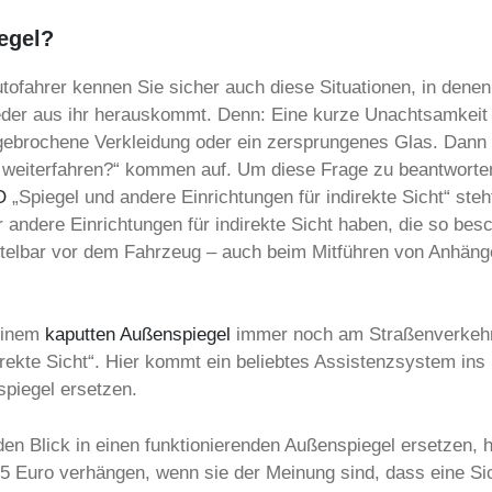
egel?
ofahrer kennen Sie sicher auch diese Situationen, in denen 
der aus ihr herauskommt. Denn: Eine kurze Unachtsamkeit 
fgebrochene Verkleidung oder ein zersprungenes Glas. Dann i
weiterfahren?“ kommen auf. Um diese Frage zu beantworten, 
O
„Spiegel und andere Einrichtungen für indirekte Sicht“ ste
andere Einrichtungen für indirekte Sicht haben, die so bes
telbar vor dem Fahrzeug – auch beim Mitführen von Anhänger
 einem
kaputten Außenspiegel
immer noch am Straßenverkehr 
irekte Sicht“. Hier kommt ein beliebtes Assistenzsystem ins 
piegel ersetzen.
 Blick in einen funktionierenden Außenspiegel ersetzen, hal
5 Euro verhängen, wenn sie der Meinung sind, dass eine Si