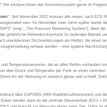
h? Wir erklären Ihnen das Assistenzsystem gerne im Folgen
stem
“. Seit November 2012 müssen alle neuen, nach ECE-Ri
ausgestattet sein. Im November zwei Jahre später wurde d
S“ (engl.: „Tire Pressure Monitoring System“), dient der 
et gefährliche Reifendruckverluste im laufenden Betrieb und
lfach unentdeckten Stichverletzungen am Reifen, die einen l
eugherstellung verbaut werden – eine spätere Nachrüstung i
und Temperatursensoren, die an allen Reifen vorhanden sind
Daten über Druck und Temperatur per Funk an einen zentrale
. Diese Art der Messung ist ziemlich genau und schnell. Daf
fendruck über ESP/ABS (ABS-Raddrehzahlsensoren) und die
e Daten werden dann an die zentrale Steuereinheit (ECU = El
 RDKS und braucht zur Messung etwas mehr Zeit. Dafür ist d