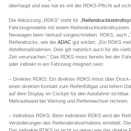
überhaupt und was hat es mit der RDKS-Pflicht auf sic
Die Abkürzung „RDKS“ steht für „
Reifendruckkontrollsy
Fahrzeugmodelle mit einem Reifendruckkontrollsystem 
Neuwagen beim Verkauf vorgeschrieben. RDKS, auch „TMP
Reifendrucks, wie der
ADAC
gut erklärt: „Ein RDKS meld
Abhilfemaßnahmen. Dies gilt natürlich auch für die vie
Zeit verursachen.“ Das RDKS muss bereits bei der Fahrz
oder indirekt in ein Fahrzeug integriert sein:
– Direktes RDKS: Ein direktes RDKS misst über Druck- 
einen direkten Kontakt zum Reifenfüllgas und liefern 
auf dem Display im Cockpit für den Autofahrer sichtbar
Mehraufwand bei Wartung und Reifenwechsel rechnen.
– Indirektes RDKS: Beim indirekten RDKS wird der Rei
Veränderungen des Reifenabrollverhaltens ermittelt. Di
Das indirekte RDKS ist nicht so genau wie das direkte