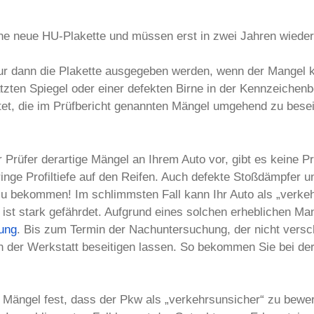
eine neue HU-Plakette und müssen erst in zwei Jahren wiede
ur dann die Plakette ausgegeben werden, wenn der Mangel k
ratzten Spiegel oder einer defekten Birne in der Kennzeichen
htet, die im Prüfbericht genannten Mängel umgehend zu beseit
r Prüfer derartige Mängel an Ihrem Auto vor, gibt es keine P
geringe Profiltiefe auf den Reifen. Auch defekte Stoßdämpfer
lt zu bekommen! Im schlimmsten Fall kann Ihr Auto als „verke
n ist stark gefährdet. Aufgrund eines solchen erheblichen Ma
ung
. Bis zum Termin der Nachuntersuchung, der nicht vers
in der Werkstatt beseitigen lassen. So bekommen Sie bei de
n Mängel fest, dass der Pkw als „verkehrsunsicher“ zu bewe