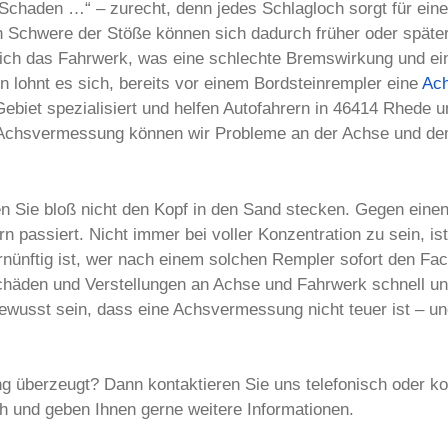
n Schaden …“ – zurecht, denn jedes Schlagloch sorgt für eine
 Schwere der Stöße können sich dadurch früher oder später
 sich das Fahrwerk, was eine schlechte Bremswirkung und 
 lohnt es sich, bereits vor einem Bordsteinrempler eine
Ac
ebiet spezialisiert und helfen Autofahrern in 46414 Rhede 
-Achsvermessung können wir Probleme an der Achse und de
n Sie bloß nicht den Kopf in den Sand stecken. Gegen einen
rn passiert. Nicht immer bei voller Konzentration zu sein, is
nünftig ist, wer nach einem solchen Rempler sofort den Fa
äden und Verstellungen an Achse und Fahrwerk schnell un
bewusst sein, dass eine Achsvermessung nicht teuer ist –
g überzeugt? Dann kontaktieren Sie uns telefonisch oder k
ch und geben Ihnen gerne weitere Informationen.