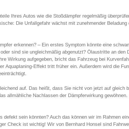
eile Ihres Autos wie die Stoßdämpfer regelmäßig überprüfen 
ückische: Die Unfallgefahr wächst mit zunehmender Beladun
dämpfer erkennen? – Ein erstes Symptom könnte eine schwa
 oder sind sie ungleichmäßig abgenutzt? Ölaustritte an den
g ihre Wirkung aufgegeben, bricht das Fahrzeug bei Kurvenf
r Aquaplaning-Effekt tritt früher ein. Außerdem wird die Fun
inträchtigt.
hleichend auf. Das heißt, dass Sie nicht von jetzt auf glei
das allmähliche Nachlassen der Dämpferwirkung gewöhnen. Z
os defekt sein könnten? Auch das können wir im Rahmen e
ger Check ist wichtig! Wir von Bernhard Honsel sind Fahrw